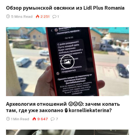
Обзор румынской овсянки из Lidl Plus Romania
5 Mins Read
2 251
1
Археология отношений 🤢🤢🤢: зачем копать
там, где уже закопано 🔒 kornelliekaterina?
1 Min Read
9 647
7