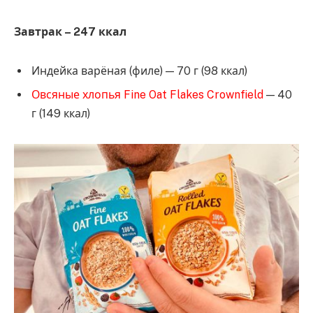
Завтрак – 247 ккал
Индейка варёная (филе) — 70 г (98 ккал)
Овсяные хлопья Fine Oat Flakes Crownfield
— 40
г (149 ккал)