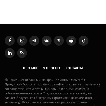
Facebook
Instagram
Telegram
VKontakte
X
Reddit
TikTok
(Twitter)
LinkedIn
RSS
ОБО МНЕ
O ПРОЕКТЕ
КОНТАКТЫ
🥸 Юридически важный, но крайне душный моменты:
Продолжая бродить по сайту odesoftami.net, вы автоматически
соглашаетесь с тем, что мы, скромно и почти незаметно,
собираем немного всего 👙: где вы находитесь, какой у вас
гаджет, браузер, как быстро вы скроллите и на какие кнопки
тыкаете 🏖️. Всё это — исключительно ради «улучшения