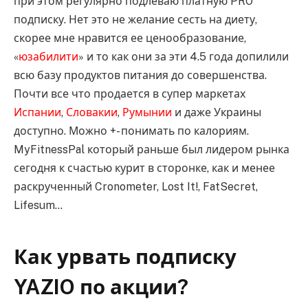
при этом регулярно подлеваю платную PRO
подписку. Нет это не желание сесть на диету,
скорее мне нравится ее ценообразование,
«
юзабилити
» и то как они за эти 4.5 года допилили
всю базу продуктов питания до совершенства.
Почти все что продается в супер маркетах
Испании
,
Словакии
,
Румынии
и даже Украины
доступно. Можно +- понимать по калориям.
MyFitnessPal который раньше был лидером рынка
сегодня к счастью курит в сторонке, как и менее
раскрученный Cronometer, Lost It!, FatSecret,
Lifesum…
Как урвать подписку
YAZIO по акции?