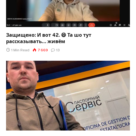
Защищено: И вот 42. 😄 Та шо тут
рассказывать… живём
1 Min Read
7 669
13