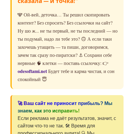
сказала — и точка!"
🕎 Ой-вей, деточка… Ты решил скопировать
контент? Без спросить? Без ссылочки на сайт?
Ну шо ж... не ты первый, не ты последний — но
ты подумай, надо ли тебе это? 🙃 А если таки
захочешь утащить — та пиши, договоримся,
зачем так сразу по-пиратски? ⚓️ Сохрани себе
нервные 🧠 клетки — поставь ссылочку: 👉
odesoftami.net
Будет тебе и карма чистая, и сон
спокойный 😇
🚀 Ваш сайт не приносит прибыль? Мы
знаем, как это исправить!
Если реклама не даёт результатов, значит, с
сайтом что-то не так. 🛠️ Время для
профессионального аудита! 🔍 Мы