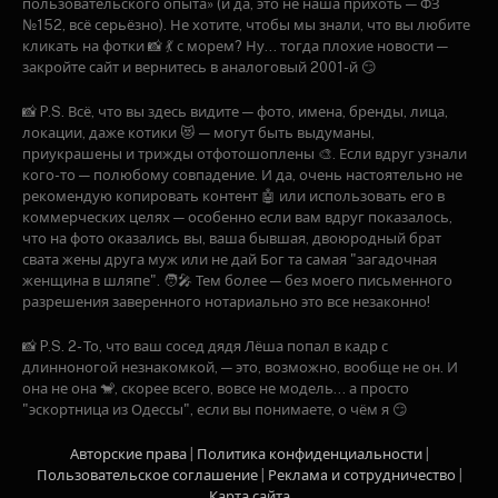
пользовательского опыта» (и да, это не наша прихоть — ФЗ
№152, всё серьёзно). Не хотите, чтобы мы знали, что вы любите
кликать на фотки 📸 💃 с морем? Ну... тогда плохие новости —
закройте сайт и вернитесь в аналоговый 2001-й 😏
📸 P.S. Всё, что вы здесь видите — фото, имена, бренды, лица,
локации, даже котики 😻 — могут быть выдуманы,
приукрашены и трижды отфотошоплены 🎨. Если вдруг узнали
кого-то — полюбому совпадение. И да, очень настоятельно не
рекомендую копировать контент 🤖 или использовать его в
коммерческих целях — особенно если вам вдруг показалось,
что на фото оказались вы, ваша бывшая, двоюродный брат
свата жены друга муж или не дай Бог та самая "загадочная
женщина в шляпе". 🧑‍🎤 Тем более — без моего письменного
разрешения заверенного нотариально это все незаконно!
📸 P.S. 2- То, что ваш сосед дядя Лёша попал в кадр с
длинноногой незнакомкой, — это, возможно, вообще не он. И
она не она 🐒, скорее всего, вовсе не модель… а просто
"эскортница из Одессы", если вы понимаете, о чём я 😏
Авторские права
|
Политика конфиденциальности
|
Пользовательское соглашение
|
Рекламa и сотрудничество
|
Карта сайта