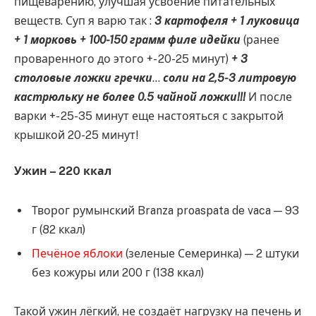
пищеварению, улучшая усвоение питательных
веществ. Суп я варю так :
3 картофеля + 1 луковица
+ 1 морковь + 100-150 грамм филе идейки
(ранее
проваренного до этого +- 20-25 минут)
+ 3
столовые ложки гречки
…
соли на 2,5-3 литровую
кастрюльку не более 0.5 чайной ложки!!!
И после
варки +- 25-35 минут еще настояться с закрытой
крышкой 20-25 минут!
Ужин – 220 ккал
Творог румынский Branza proaspata de vaca — 93
г (82 ккал)
Печёное яблоки
(зеленые Семеринка) — 2 штуки
без кожуры или 200 г (138 ккал)
Такой ужин лёгкий, не создаёт нагрузку на печень и