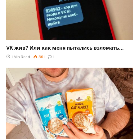
VK жив? Или как меня пытались взломать…
1 Min Read
591
1