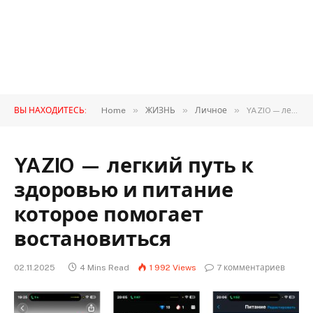
»
»
»
ВЫ НАХОДИТЕСЬ:
Home
ЖИЗНЬ
Личное
YAZIO — легкий путь к здоровью и питание которое помогает востановиться
YAZIO — легкий путь к
здоровью и питание
которое помогает
востановиться
02.11.2025
4 Mins Read
1 992
Views
7 комментариев