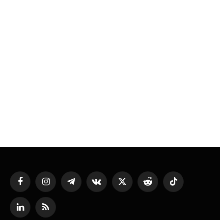
Facebook
Instagram
Telegram
VKontakte
X
Reddit
TikTok
(Twitter)
LinkedIn
RSS