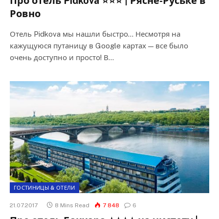
Про отель Pidkova ⭐⭐⭐ | Рясне-Руське в
Ровно
Отель Pidkova мы нашли быстро… Несмотря на
кажущуюся путаницу в Google картах — все было
очень доступно и просто! В…
ГОСТИНИЦЫ & ОТЕЛИ
21.07.2017
8 Mins Read
7 848
6