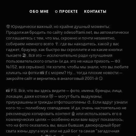
ОБО МНЕ
O ПРОЕКТЕ
КОНТАКТЫ
🥸 Юридически важный, но крайне душный моменты:
Продолжая бродить по сайту odesoftami.net, вы автоматически
соглашаетесь с тем, что мы, скромно и почти незаметно,
собираем немного всего 👙: где вы находитесь, какой у вас
гаджет, браузер, как быстро вы скроллите и на какие кнопки
тыкаете 🏖️. Всё это — исключительно ради «улучшения
пользовательского опыта» (и да, это не наша прихоть — ФЗ
№152, всё серьёзно). Не хотите, чтобы мы знали, что вы любите
кликать на фотки 📸 💃 с морем? Ну... тогда плохие новости —
закройте сайт и вернитесь в аналоговый 2001-й 😏
📸 P.S. Всё, что вы здесь видите — фото, имена, бренды, лица,
локации, даже котики 😻 — могут быть выдуманы,
приукрашены и трижды отфотошоплены 🎨. Если вдруг узнали
кого-то — полюбому совпадение. И да, очень настоятельно не
рекомендую копировать контент 🤖 или использовать его в
коммерческих целях — особенно если вам вдруг показалось,
что на фото оказались вы, ваша бывшая, двоюродный брат
свата жены друга муж или не дай Бог та самая "загадочная