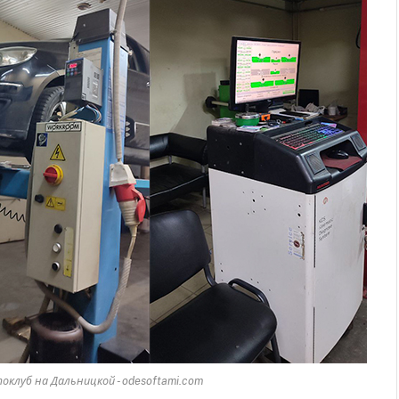
токлуб на Дальницкой - odesoftami.com