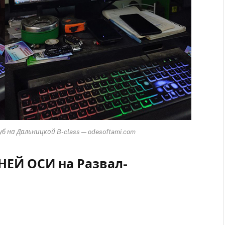
уб на Дальницкой B-class — odesoftami.com
НЕЙ ОСИ на Развал-