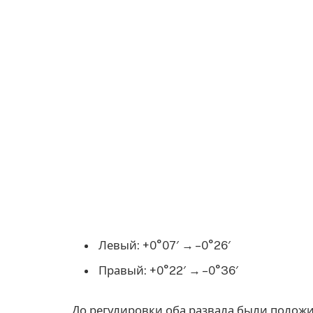
Левый: +0°07′ → –0°26′
Правый: +0°22′ → –0°36′
До регулировки оба развала были положи