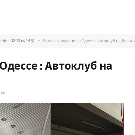
»
edes B200 (w245)
Развал схождение в Одессе : Автоклуб на Дальн
Одессе : Автоклуб на
иев