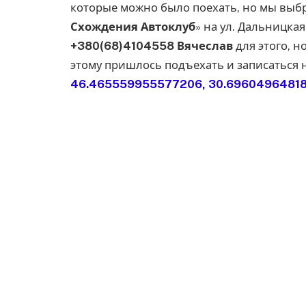
которые можно было поехать, но мы выбр
Схождения Автоклуб
» на ул. Дальницка
+380(68)4104558 Вячеслав
для этого, н
этому пришлось подъехать и записаться н
46.465559955577206, 30.6960496481