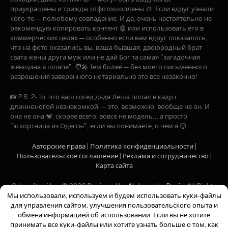
приукрашены и трижды отфотошоплены 🎨. Если вдруг узнали
кого-то — полюбому совпадение. И да, очень настоятельно не
рекомендую копировать контент 🤖 или использовать его в
коммерческих целях — особенно если вам вдруг показалось,
что на фото оказались вы, ваша бывшая, двоюродный брат
свата жены друга муж или не дай Бог та самая "загадочная
женщина в шляпе". 🧑‍🎤 Тем более — без моего письменного
разрешения заверенного нотариально это все незаконно!
📸 P.S. 2- То, что ваш сосед дядя Лёша попал в кадр с
длинноногой незнакомкой, — это, возможно, вообще не он. И
она не она 🐒, скорее всего, вовсе не модель… а просто
"эскортница из Одессы", если вы понимаете, о чём я 😏
Авторские права
|
Политика конфиденциальности
|
Пользовательское соглашение
|
Рекламa и сотрудничество
|
Карта сайта
Odesoftami Inc. © 2026 Designed by
Alekseenko Denis
. All Rights
Мы использовали, используем и будем использовать куки-файлы
Reserved
для управления сайтом, улучшения пользовательского опыта и
обмена информацией об использовании. Если вы не хотите
принимать все куки-файлы или хотите узнать больше о том, как