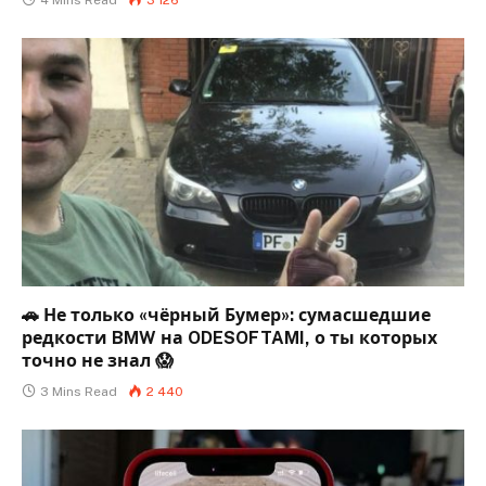
🚗 Не только «чёрный Бумер»: сумасшедшие
редкости BMW на ODESOFTAMI, о ты которых
точно не знал 😱
3 Mins Read
2 440