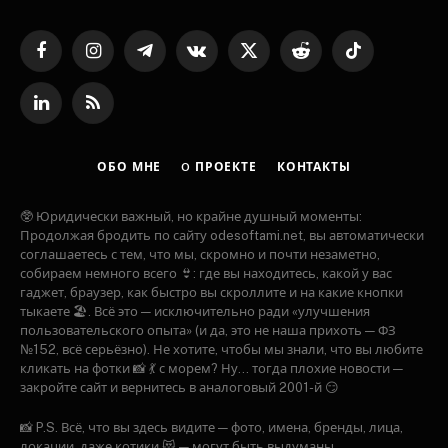
Facebook
Instagram
Telegram
VKontakte
X
Reddit
TikTok
(Twitter)
LinkedIn
RSS
ОБО МНЕ
O ПРОЕКТЕ
КОНТАКТЫ
🥸 Юридически важный, но крайне душный моменты:
Продолжая бродить по сайту odesoftami.net, вы автоматически
соглашаетесь с тем, что мы, скромно и почти незаметно,
собираем немного всего 👙: где вы находитесь, какой у вас
гаджет, браузер, как быстро вы скроллите и на какие кнопки
тыкаете 🏖️. Всё это — исключительно ради «улучшения
пользовательского опыта» (и да, это не наша прихоть — ФЗ
№152, всё серьёзно). Не хотите, чтобы мы знали, что вы любите
кликать на фотки 📸 💃 с морем? Ну... тогда плохие новости —
закройте сайт и вернитесь в аналоговый 2001-й 😏
📸 P.S. Всё, что вы здесь видите — фото, имена, бренды, лица,
локации, даже котики 😻 — могут быть выдуманы,