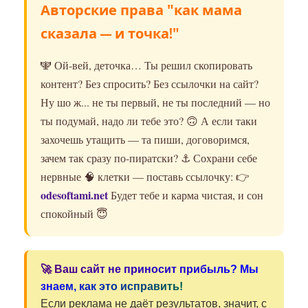
Авторские права "как мама
сказала — и точка!"
🕎 Ой-вей, деточка… Ты решил скопировать
контент? Без спросить? Без ссылочки на сайт?
Ну шо ж... не ты первый, не ты последний — но
ты подумай, надо ли тебе это? 🙃 А если таки
захочешь утащить — та пиши, договоримся,
зачем так сразу по-пиратски? ⚓️ Сохрани себе
нервные 🧠 клетки — поставь ссылочку: 👉
odesoftami.net
Будет тебе и карма чистая, и сон
спокойный 😇
🚀 Ваш сайт не приносит прибыль? Мы
знаем, как это исправить!
Если реклама не даёт результатов, значит, с