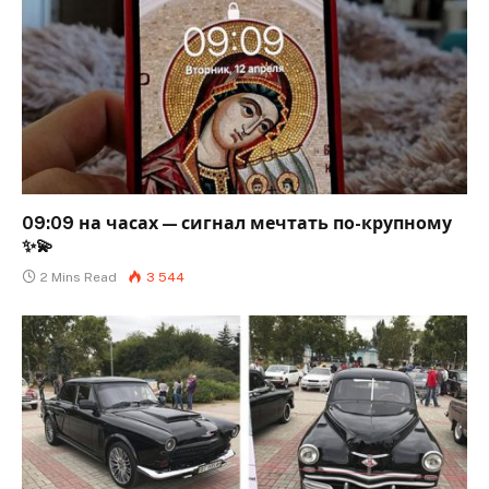
09:09 на часах — сигнал мечтать по-крупному
✨💫
2 Mins Read
3 544