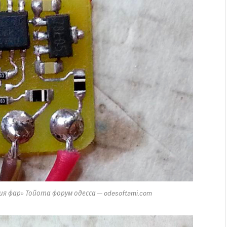
я фар» Тойота форум одесса — odesoftami.com