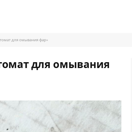
втомат для омывания фар»
втомат для омывания