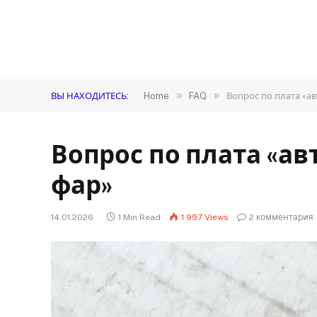
»
»
ВЫ НАХОДИТЕСЬ:
Home
FAQ
Вопрос по плата «а
Вопрос по плата «а
фар»
14.01.2026
1 Min Read
1 997
Views
2 комментария