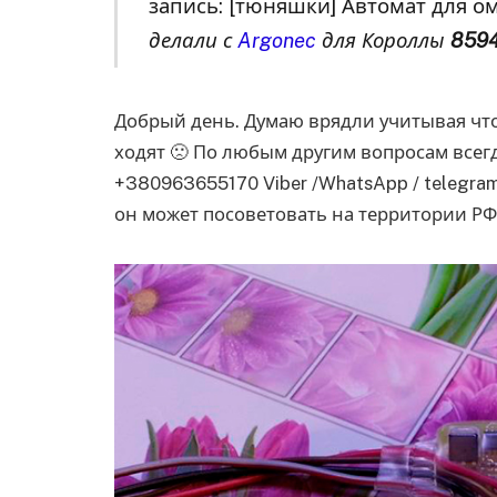
запись: [тюняшки] Автомат для 
делали с
Argonec
для Короллы
8594
Добрый день. Думаю врядли учитывая что
ходят 🙁 По любым другим вопросам всег
+380963655170 Viber /WhatsApp / telegra
он может посоветовать на территории РФ