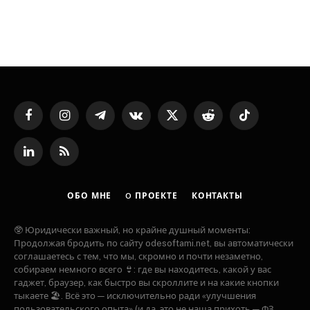
Facebook
Instagram
Telegram
VKontakte
X
Reddit
TikTok
(Twitter)
LinkedIn
RSS
ОБО МНЕ
O ПРОЕКТЕ
КОНТАКТЫ
🥸 Юридически важный, но крайне душный моменты:
Продолжая бродить по сайту odesoftami.net, вы автоматически
соглашаетесь с тем, что мы, скромно и почти незаметно,
собираем немного всего 👙: где вы находитесь, какой у вас
гаджет, браузер, как быстро вы скроллите и на какие кнопки
тыкаете 🏖️. Всё это — исключительно ради «улучшения
пользовательского опыта» (и да, это не наша прихоть — ФЗ