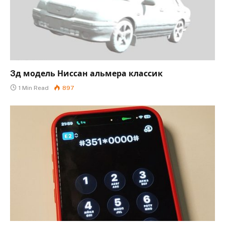
3д модель Ниссан альмера классик
1 Min Read
897