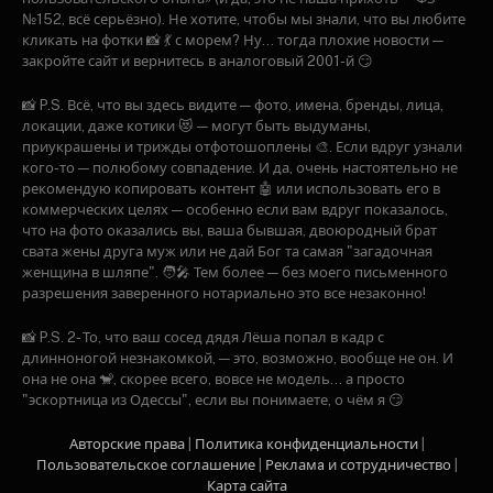
№152, всё серьёзно). Не хотите, чтобы мы знали, что вы любите
кликать на фотки 📸 💃 с морем? Ну... тогда плохие новости —
закройте сайт и вернитесь в аналоговый 2001-й 😏
📸 P.S. Всё, что вы здесь видите — фото, имена, бренды, лица,
локации, даже котики 😻 — могут быть выдуманы,
приукрашены и трижды отфотошоплены 🎨. Если вдруг узнали
кого-то — полюбому совпадение. И да, очень настоятельно не
рекомендую копировать контент 🤖 или использовать его в
коммерческих целях — особенно если вам вдруг показалось,
что на фото оказались вы, ваша бывшая, двоюродный брат
свата жены друга муж или не дай Бог та самая "загадочная
женщина в шляпе". 🧑‍🎤 Тем более — без моего письменного
разрешения заверенного нотариально это все незаконно!
📸 P.S. 2- То, что ваш сосед дядя Лёша попал в кадр с
длинноногой незнакомкой, — это, возможно, вообще не он. И
она не она 🐒, скорее всего, вовсе не модель… а просто
"эскортница из Одессы", если вы понимаете, о чём я 😏
Авторские права
|
Политика конфиденциальности
|
Пользовательское соглашение
|
Рекламa и сотрудничество
|
Карта сайта