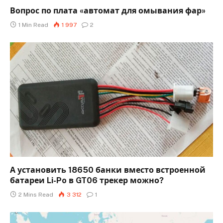
Вопрос по плата «автомат для омывания фар»
1 Min Read
1 997
2
А установить 18650 банки вместо встроенной
батареи Li-Po в GT06 трекер можно?
2 Mins Read
3 312
1