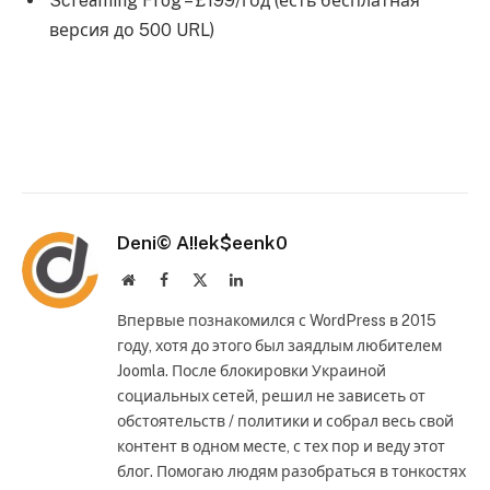
Screaming Frog – £199/год (есть бесплатная
версия до 500 URL)
Deni© A!!ek$eenk0
Website
Facebook
X
LinkedIn
(Twitter)
Впервые познакомился с WordPress в 2015
году, хотя до этого был заядлым любителем
Joomla. После блокировки Украиной
социальных сетей, решил не зависеть от
обстоятельств / политики и собрал весь свой
контент в одном месте, с тех пор и веду этот
блог. Помогаю людям разобраться в тонкостях