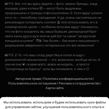
📸 P.S. Всё, что вы здесь видите — фото, имена, бренды, лица,
локации, даже котики 😻 — могут быть выдуманы,
приукрашены и трижды отфотошоплены 🎨. Если вдруг узнали
кого-то — полюбому совпадение. И да, очень настоятельно не
рекомендую копировать контент 🤖 или использовать его в
коммерческих целях — особенно если вам вдруг показалось,
что на фото оказались вы, ваша бывшая, двоюродный брат
свата жены друга муж или не дай Бог та самая "загадочная
женщина в шляпе". 🧑‍🎤 Тем более — без моего письменного
разрешения заверенного нотариально это все незаконно!
📸 P.S. 2- То, что ваш сосед дядя Лёша попал в кадр с
длинноногой незнакомкой, — это, возможно, вообще не он. И
она не она 🐒, скорее всего, вовсе не модель… а просто
"эскортница из Одессы", если вы понимаете, о чём я 😏
Авторские права
|
Политика конфиденциальности
|
Пользовательское соглашение
|
Рекламa и сотрудничество
|
Карта сайта
Odesoftami Inc. © 2026 Designed by
Alekseenko Denis
. All Rights
Мы использовали, используем и будем использовать куки-файлы
Reserved
для управления сайтом, улучшения пользовательского опыта и