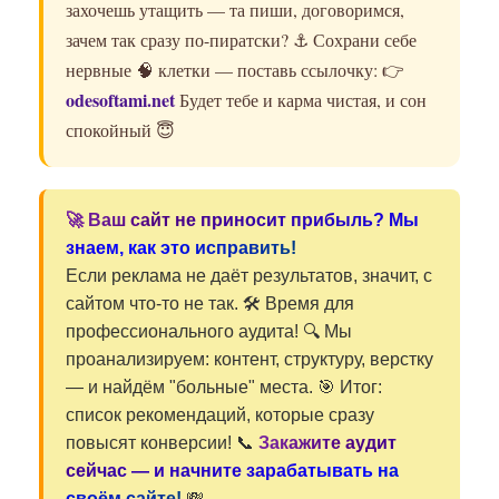
захочешь утащить — та пиши, договоримся,
зачем так сразу по-пиратски? ⚓️ Сохрани себе
нервные 🧠 клетки — поставь ссылочку: 👉
odesoftami.net
Будет тебе и карма чистая, и сон
спокойный 😇
🚀 Ваш сайт не приносит прибыль? Мы
знаем, как это исправить!
Если реклама не даёт результатов, значит, с
сайтом что-то не так. 🛠️ Время для
профессионального аудита! 🔍 Мы
проанализируем: контент, структуру, верстку
— и найдём "больные" места. 🎯 Итог:
список рекомендаций, которые сразу
повысят конверсии! 📞
Закажите аудит
сейчас — и начните зарабатывать на
своём сайте!
💸