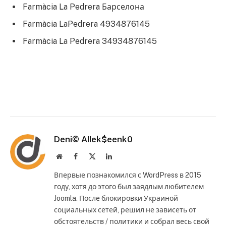
Farmàcia La Pedrera Барселона
Farmàcia LaPedrera 4934876145
Farmàcia La Pedrera 34934876145
Deni© A!!ek$eenk0
Website
Facebook
X
LinkedIn
(Twitter)
Впервые познакомился с WordPress в 2015
году, хотя до этого был заядлым любителем
Joomla. После блокировки Украиной
социальных сетей, решил не зависеть от
обстоятельств / политики и собрал весь свой