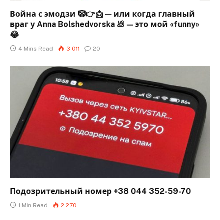
Война с эмодзи 🤡👉📩 — или когда главный
враг у Anna Bolshedvorska 💩 — это мой «funny»
😂
4 Mins Read
3 011
20
Подозрительный номер +38 044 352-59-70
1 Min Read
2 270