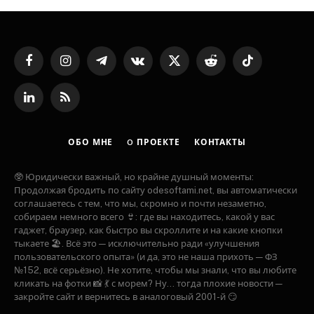
Facebook
Instagram
Telegram
VKontakte
X
Reddit
TikTok
(Twitter)
LinkedIn
RSS
ОБО МНЕ
O ПРОЕКТЕ
КОНТАКТЫ
🥸 Юридически важный, но крайне душный моменты:
Продолжая бродить по сайту odesoftami.net, вы автоматически
соглашаетесь с тем, что мы, скромно и почти незаметно,
собираем немного всего 👙: где вы находитесь, какой у вас
гаджет, браузер, как быстро вы скроллите и на какие кнопки
тыкаете 🏖️. Всё это — исключительно ради «улучшения
пользовательского опыта» (и да, это не наша прихоть — ФЗ
№152, всё серьёзно). Не хотите, чтобы мы знали, что вы любите
кликать на фотки 📸 💃 с морем? Ну... тогда плохие новости —
закройте сайт и вернитесь в аналоговый 2001-й 😏